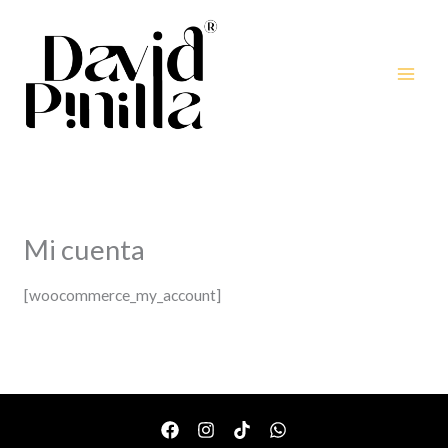
Ir
al
contenido
Mi cuenta
[woocommerce_my_account]